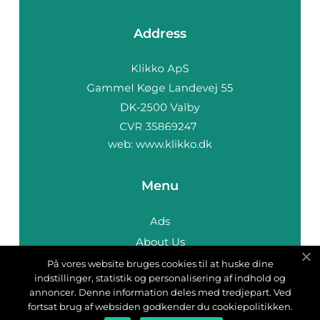
Address
web:
www.klikko.dk
Menu
Ads
About Us
Cookies
På vores website bruges cookies til at huske dine
indstillinger, statistik og personalisering af indhold og
Contact
annoncer. Denne information deles med tredjepart. Ved
Sitemap
fortsat brug af websiden godkender du cookiepolitikken.